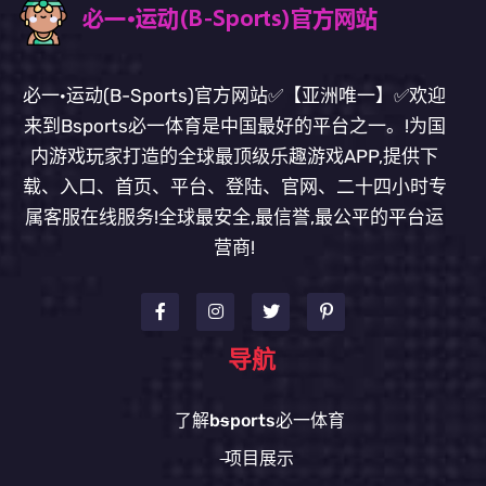
必一·运动(B-Sports)官方网站✅【亚洲唯一】✅欢迎
来到Bsports必一体育是中国最好的平台之一。!为国
内游戏玩家打造的全球最顶级乐趣游戏APP,提供下
载、入口、首页、平台、登陆、官网、二十四小时专
属客服在线服务!全球最安全,最信誉,最公平的平台运
营商!
导航
了解bsports必一体育
项目展示