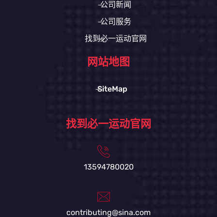
公司新闻
公司服务
找到必一运动官网
网站地图
SiteMap
找到必一运动官网
13594780020
contributing@sina.com