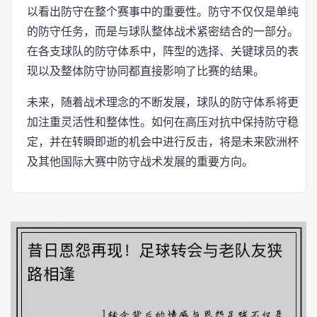
以看出防守在整个赛事中的重要性。防守不仅仅是单纯
的防守任务，而是与球队整体战术紧密结合的一部分。
在各支球队的防守体系中，阵型的选择、关键球员的表
现以及整体防守协同都直接影响了比赛的结果。
未来，随着战术理念的不断发展，球队的防守体系将更
加注重灵活性和整体性。如何在高压对抗中保持防守稳
定，并在转瞬即逝的机会中进行反击，将是未来欧洲杯
及其他国际大赛中防守战术发展的重要方向。