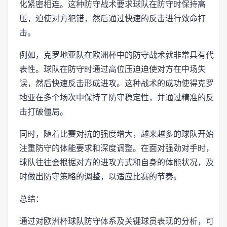
化紧密相连。这种防守战术要求球队在防守时保持高
压，迫使对方犯错，然后通过快速的反击进行致命打
击。
例如，克罗地亚队在欧洲杯中的防守战术就非常具有代
表性。球队在防守时通过高位压迫迫使对方在中场失
误，然后快速反击形成进攻。这种战术的成功使得克罗
地亚在多个场次中保持了防守稳定性，并通过精准的反
击打破僵局。
同时，随着比赛对抗的强度增大，越来越多的球队开始
注重防守的体能要求和深度调整。在面对强劲对手时，
球队往往会根据对方的进攻方式和自身的体能状况，及
时做出防守策略的调整，以适应比赛的节奏。
总结：
通过对欧洲杯球队防守体系及关键球员表现的分析，可