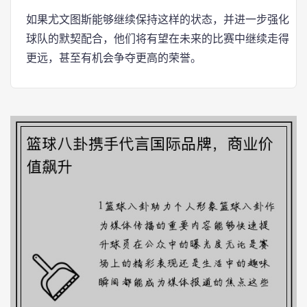
如果尤文图斯能够继续保持这样的状态，并进一步强化
球队的默契配合，他们将有望在未来的比赛中继续走得
更远，甚至有机会争夺更高的荣誉。