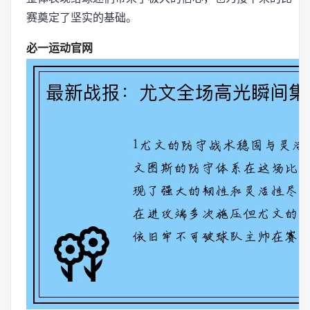
赛奠定了坚实的基础。
必一运动官网