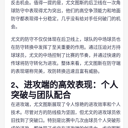
反击机会。值得一提的是，尤文图斯的后卫线在一次角
球防守中表现得尤为突出，他们的高空争顶能力和地面
防守都表现得十分稳定，几乎没有给对手任何破门的机
会。
尤文的防守不仅仅体现在后卫线上，球队的中场球员也
在防守转换中发挥了至关重要的作用。通过压迫对方持
球球员，尤文的中场控制了比赛的节奏，并通过快速的
传球将防守转化为进攻。整体来看，尤文图斯在防守端
的表现堪称完美，攻防转换迅速且富有威胁。
2、进攻端的高效表现：个人
突破与团队配合
在进攻端，尤文图斯展现了令人惊艳的进攻效率和个人
技术。尽管对方的防线极为坚固，但尤文的进攻球员依
旧找到了突破口。特别是比赛中几次由球员个人突破形