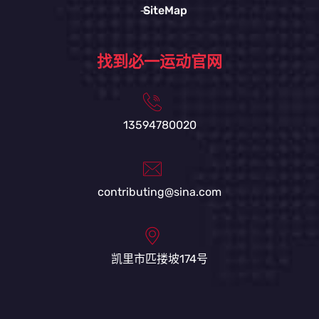
SiteMap
找到必一运动官网
13594780020
contributing@sina.com
凯里市匹搂坡174号