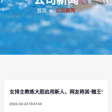
公司新闻
首页
公司新闻
女排主教练大胆启用新人，网友称其“赌王”
2026-02-23 10:37:44