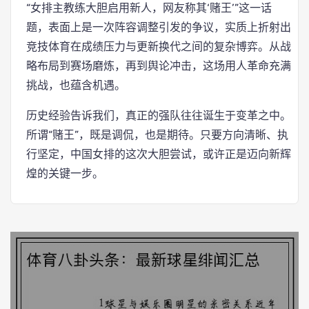
“女排主教练大胆启用新人，网友称其‘赌王’”这一话
题，表面上是一次阵容调整引发的争议，实质上折射出
竞技体育在成绩压力与更新换代之间的复杂博弈。从战
略布局到赛场磨炼，再到舆论冲击，这场用人革命充满
挑战，也蕴含机遇。
历史经验告诉我们，真正的强队往往诞生于变革之中。
所谓“赌王”，既是调侃，也是期待。只要方向清晰、执
行坚定，中国女排的这次大胆尝试，或许正是迈向新辉
煌的关键一步。