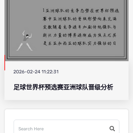
2026-02-24 11:22:31
足球世界杯预选赛亚洲球队晋级分析