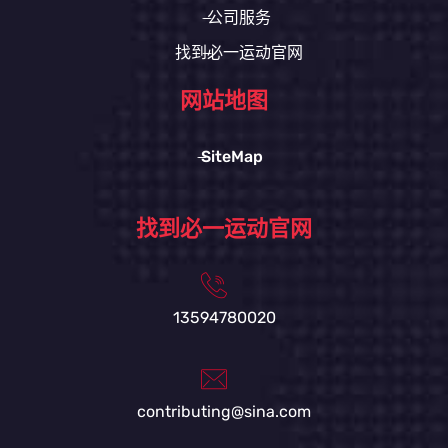
公司服务
找到必一运动官网
网站地图
SiteMap
找到必一运动官网
13594780020
contributing@sina.com