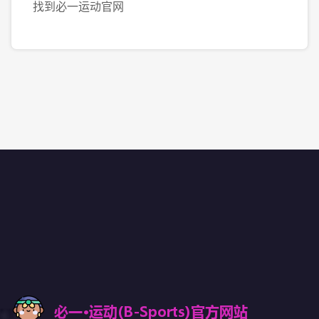
找到必一运动官网