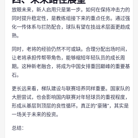
四、未来路径展望
放眼未来，新人启用只是第一步。如何在保持冲击力的
同时提升稳定性，是教练组接下来的重点任务。通过强
化一传体系与拦防配合，球队有望在技战术层面更趋成
熟。
同时，老将的经验仍然不可或缺。合理分配出场时间，
让老将承担传帮带角色，能够缩短年轻队员的成长周
期。这种新老融合，将成为中国女排重回巅峰的重要基
石。
更长远来看，梯队建设与联赛培养同样重要。国家队的
大胆尝试，也会影响国内联赛对年轻球员的重视程度，
形成从基层到顶层的良性循环。真正的“豪赌”，其实是
一场关于未来的投资。
总结：