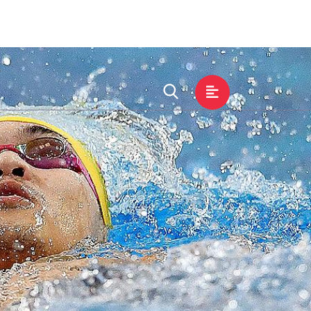
闻
公司服务
找到必一运动官网