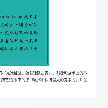
同样充满挑战。随着球队在青训、引援和战术上的不
们有望在未来的德甲联赛中保持强大的竞争力，并在