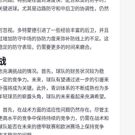
老问题。特别是在面对速度快、配合默契的对手时，
关键进球。尤其是边路防守和中后卫的协调性，仍然
可忽视。多特蒙德引进了一些经验丰富的后卫，并且
过增加防守中场的协防力度来弥补防线上的不足。这
稳定的防守表现，仍需要更多的时间来磨合。
战
也充满挑战的情况。首先，球队的财务状况较为稳
一定的竞争力。未来，球队有望通过进一步的引援来
补强将成为关键。此外，青训体系的不断成熟也为多
年轻球员的崭露头角，球队的未来看起来充满希望。
。首先，在战术方面的适应性问题仍然存在。尽管主
更高水平的竞争中保持持续的竞争力，仍需在战术和
球队能否在未来的德甲联赛和欧洲赛场上保持竞争