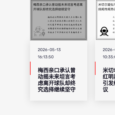
2026-05-13
2026-
16:13:50
10:35
梅西亲口承认曾
米切
动摇未来坦言考
红明
虑离开球队却终
引发
究选择继续坚守
议