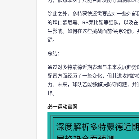
力，依然取决于其能否解决防守漏洞和进
除此之外，多特蒙德还需要应对一些外部
的拜仁慕尼黑、RB莱比锡等强队，以及
生影响。如何在这些挑战面前保持冷静，
键。
总结：
通过对多特蒙德近期表现与未来发展趋势
配置方面经历了一些变化，但其进攻端的
力。未来，球队若能够解决防守问题，并
峰。
必一运动官网