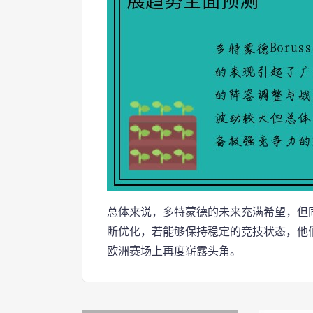
总体来说，多特蒙德的未来充满希望，但
断优化，若能够保持稳定的竞技状态，他
欧洲赛场上再度崭露头角。