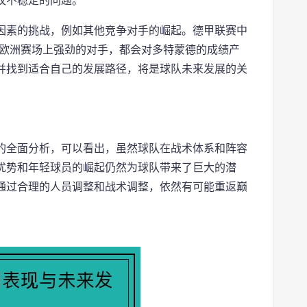
攻不稳定的问题。
因素的挑战，例如其他竞争对手的崛起。德甲联赛中
在欧洲赛场上强劲的对手，都会对多特蒙德的成绩产
并找到适合自己的发展路径，将是球队未来发展的关
的全面分析，可以看出，虽然球队在战术体系和阵容
优势和年轻球员的崛起仍然为球队带来了巨大的潜
通过合理的人员调整和战术调整，依然有可能重返巅