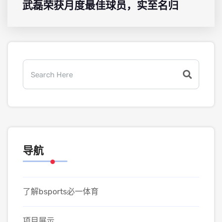
武磊荣获月度最佳球员，实至名归
导航
了解bsports必一体育
项目展示