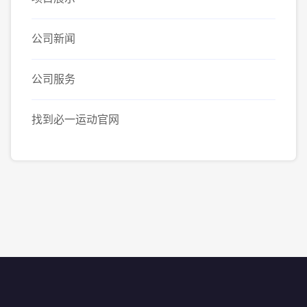
公司新闻
公司服务
找到必一运动官网