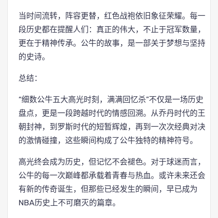
当时间流转，阵容更替，红色战袍依旧象征荣耀。每一
段历史都在提醒人们：真正的伟大，不止于冠军数量，
更在于精神传承。公牛的故事，是一部关于梦想与坚持
的史诗。
总结：
“细数公牛五大高光时刻，满满回忆杀”不仅是一场历史
盘点，更是一段跨越时代的情感回溯。从乔丹时代的王
朝封神，到罗斯时代的短暂辉煌，再到一次次经典对决
的激情碰撞，这些瞬间构成了公牛独特的精神符号。
高光终会成为历史，但记忆不会褪色。对于球迷而言，
公牛的每一次巅峰都承载着青春与热血。或许未来还会
有新的传奇诞生，但那些已经发生的瞬间，早已成为
NBA历史上不可磨灭的篇章。