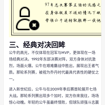
三、经典对决回眸
公牛的高光，不仅体现在冠军与MVP，更体现在一场
场经典对决。1992年东部决赛对阵，双方身体对抗激
烈，场面火爆。公牛在艰难鏖战中胜出，展现出王者气
质。那轮系列赛，被视为乔丹时代最具代表性的硬仗之
一。
进入新世纪后，公牛与在2009年季后赛首轮展开七场
大战。那轮系列赛出现多个加时，双方你来我往，场场
惊心动魄。年轻的公牛虽最终惜败，但球队顽强斗志赢