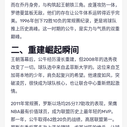
而在乔丹身旁，与构筑起王朝铁三角。皮蓬攻防一体，
罗德曼篮板无敌，他们的存在让公牛体系运转得近乎完
美。1996年创下72胜10负的常规赛纪录，更是将球队
推上历史高峰。这一时期的公牛，是实力与气质的双重
巅峰。
二、重建崛起瞬间
王朝落幕后，公牛经历漫长重建，但2008年的选秀夜
改变了一切。球队选中来自孟菲斯大学的。这位来自芝
加哥本地的少年，肩负起复兴的希望。他速度如风，突
破凌厉，很快成为球队核心，也让联合中心重新燃起激
情。
2011年常规赛，罗斯以场均25分7.7助攻的表现，荣膺
NBA最有价值球员，成为联盟历史上最年轻的MVP。
那一年，公牛取得62胜20负的战绩，高居联盟第一。